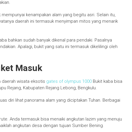
akian.
k mempunyai kenampakan alam yang begitu asri. Selain itu,
yatanya daerah ini termasuk menyimpan mitos yang menarik
 Kaba bahkan sudah banyak dikenal para pendaki. Pasalnya
akian. Apalagi, bukit yang satu ini termasuk dikelilingi oleh
iket Masuk
daerah wisata eksotis
gates of olympus 1000
Bukit kaba bisa
pu Rejang, Kabupaten Rejang Lebong, Bengkulu.
puas diri lihat panorama alam yang diciptakan Tuhan. Berbagai
ute. Anda termasuk bisa menaiki angkutan lazim yang menuju
 naiklah angkutan desa dengan tujuan Sumber Bening.