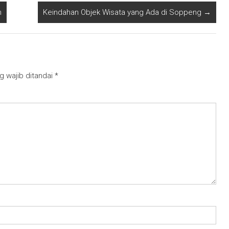
m
Keindahan Objek Wisata yang Ada di Soppeng
→
g wajib ditandai
*