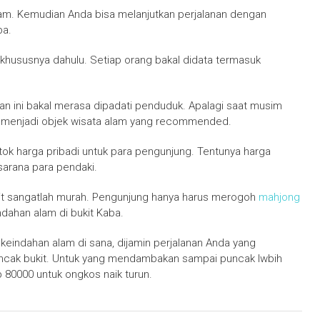
jam. Kemudian Anda bisa melanjutkan perjalanan dengan
ba.
khususnya dahulu. Setiap orang bakal didata termasuk
an ini bakal merasa dipadati penduduk. Apalagi saat musim
akal menjadi objek wisata alam yang recommended.
ok harga pribadi untuk para pengunjung. Tentunya harga
arana para pendaki.
ukit sangatlah murah. Pengunjung hanya harus merogoh
mahjong
dahan alam di bukit Kaba.
keindahan alam di sana, dijamin perjalanan Anda yang
puncak bukit. Untuk yang mendambakan sampai puncak lwbih
 80000 untuk ongkos naik turun.