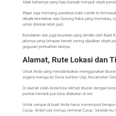
tidak bahannya yang hijau banyak menjadi objek pend
Wajar saja memang, pasalnya bukit cantik ini termasu
dibalik keindahan dari Gunung Kaba yang memukau, n
untuk ditelisik lebih jauh.
Keindahan dan juga keunikan yang dimiliki oleh Bukit
jalurnya yang lumayan tamah sering dijadikan objek pend
gugusan perbukitan lainnya.
Alamat, Rute Lokasi dan T
Untuk Anda yang mendambakan menggunakan liburan 
segera menuju ke Desa sumber Urip, Kecamatan Selu
Di daerah inilah Anda bisa nikmati liburan dengan ber
perihal menarik pun bisa dilakukan di sini.
Untuk sampai di bukit Anda harus menempuh berapa r
Curup. Ambil rute menuju terminal Curup. Setelah itu