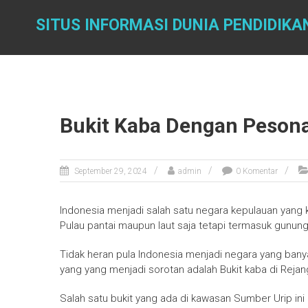
Skip
to
SITUS INFORMASI DUNIA PENDIDIKA
content
Bukit Kaba Dengan Pesona
September 29, 2024
admin
0 Komentar
Indonesia menjadi salah satu negara kepulauan yang 
Pulau pantai maupun laut saja tetapi termasuk gunun
Tidak heran pula Indonesia menjadi negara yang bany
yang yang menjadi sorotan adalah Bukit kaba di Reja
Salah satu bukit yang ada di kawasan Sumber Urip i