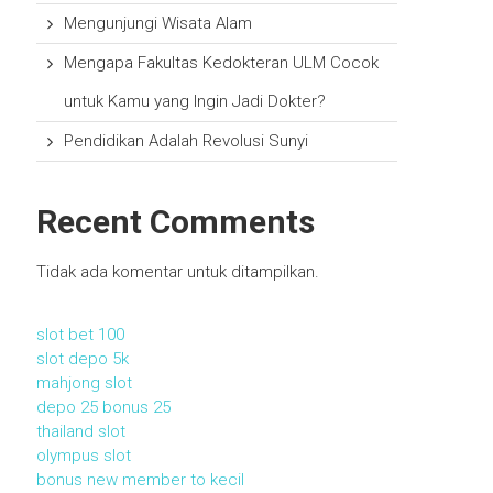
Mengunjungi Wisata Alam
Mengapa Fakultas Kedokteran ULM Cocok
untuk Kamu yang Ingin Jadi Dokter?
Pendidikan Adalah Revolusi Sunyi
Recent Comments
Tidak ada komentar untuk ditampilkan.
slot bet 100
slot depo 5k
mahjong slot
depo 25 bonus 25
thailand slot
olympus slot
bonus new member to kecil