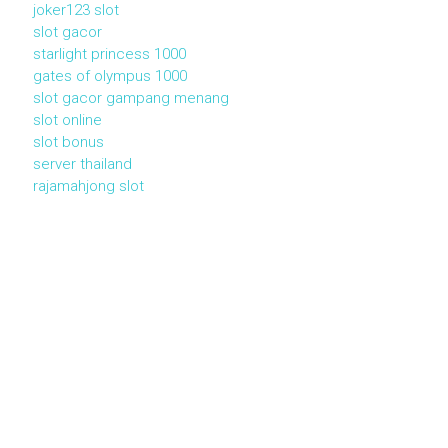
joker123 slot
slot gacor
starlight princess 1000
gates of olympus 1000
slot gacor gampang menang
slot online
slot bonus
server thailand
rajamahjong slot