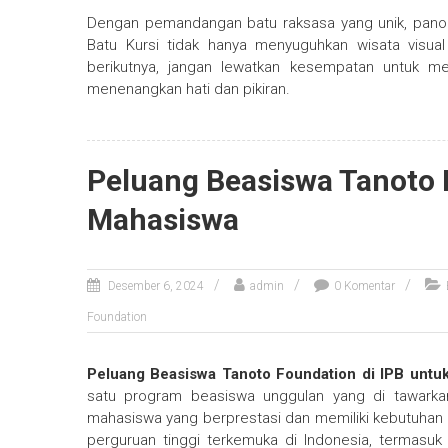
Dengan pemandangan batu raksasa yang unik, pan
Batu Kursi tidak hanya menyuguhkan wisata visual
berikutnya, jangan lewatkan kesempatan untuk m
menenangkan hati dan pikiran.
Peluang Beasiswa Tanoto 
Mahasiswa
Desember 6, 2024
admin
0 Komentar
Foundation
Peluang Beasiswa Tanoto Foundation di IPB untu
satu program beasiswa unggulan yang di tawarka
mahasiswa yang berprestasi dan memiliki kebutuhan 
perguruan tinggi terkemuka di Indonesia, termasuk I