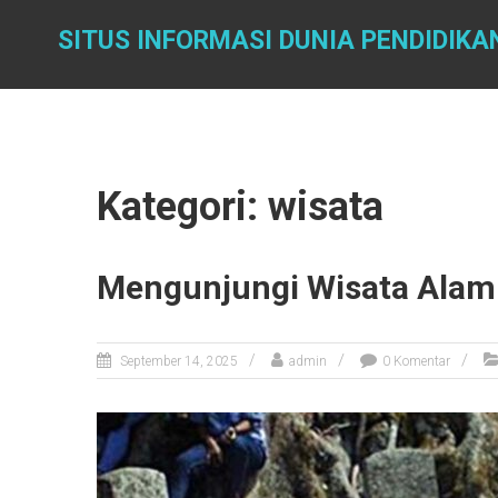
Skip
to
SITUS INFORMASI DUNIA PENDIDIKA
content
Kategori: wisata
Mengunjungi Wisata Alam
September 14, 2025
admin
0 Komentar