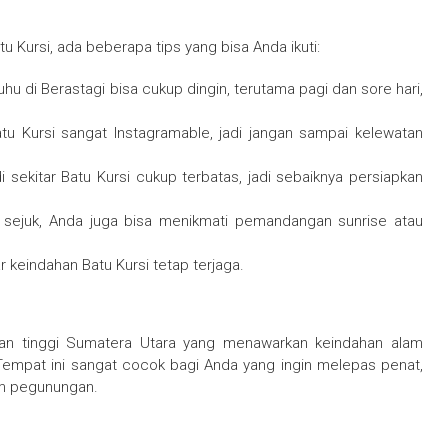
 Kursi, ada beberapa tips yang bisa Anda ikuti:
hu di Berastagi bisa cukup dingin, terutama pagi dan sore hari,
tu Kursi sangat Instagramable, jadi jangan sampai kelewatan
di sekitar Batu Kursi cukup terbatas, jadi sebaiknya persiapkan
 sejuk, Anda juga bisa menikmati pemandangan sunrise atau
keindahan Batu Kursi tetap terjaga.
taran tinggi Sumatera Utara yang menawarkan keindahan alam
mpat ini sangat cocok bagi Anda yang ingin melepas penat,
am pegunungan.