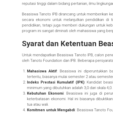
reputasi tinggi dalam bidang pertanian, ilmu lingkungan
Beasiswa Tanoto IPB dirancang untuk memberikan k
secara ekonomi untuk melanjutkan pendidikan di ti
pendidikan, tetapi juga memberi dukungan untuk kebu
program ini sangat diminati oleh mahasiswa yang ber
Syarat dan Ketentuan Bea
Untuk mendapatkan Beasiswa Tanoto IPB, calon pen
oleh Tanoto Foundation dan IPB. Beberapa persyarata
Mahasiswa Aktif
: Beasiswa ini diperuntukkan 
tertentu, biasanya mulai semester 2 atau semester
Indeks Prestasi Kumulatif (IPK)
: Kandidat bea
minimum yang dibutuhkan adalah 3,0 dari skala 4,0.
Kebutuhan Ekonomi
: Beasiswa ini juga di per
keterbatasan ekonomi. Hal ini biasanya dibukti
tua atau wali.
Komitmen untuk Mengabdi
: Beasiswa Tanoto Fo