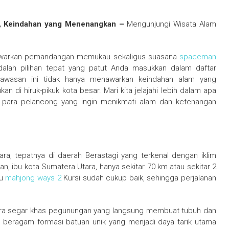
gi, Keindahan yang Menenangkan –
Mengunjungi Wisata Alam
n
nawarkan pemandangan memukau sekaligus suasana
spaceman
alah pilihan tepat yang patut Anda masukkan dalam daftar
i, kawasan ini tidak hanya menawarkan keindahan alam yang
n di hiruk-pikuk kota besar. Mari kita jelajahi lebih dalam apa
t para pelancong yang ingin menikmati alam dan ketenangan
ara, tepatnya di daerah Berastagi yang terkenal dengan iklim
an, ibu kota Sumatera Utara, hanya sekitar 70 km atau sekitar 2
tu
mahjong ways 2
Kursi sudah cukup baik, sehingga perjalanan
dara segar khas pegunungan yang langsung membuat tubuh dan
an beragam formasi batuan unik yang menjadi daya tarik utama