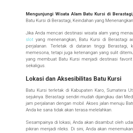
Mengunjungi Wisata Alam Batu Kursi di Berasta
Batu Kursi di Berastagi, Keindahan yang Menenangka
Jika Anda mencari destinasi wisata alam yang me
slot
yang menenangkan, Batu Kursi di Berastagi ad
perjalanan. Terletak di dataran tinggi Berastag
memesona, tetapi juga ketenangan yang sulit ditemuka
yang membuat Batu Kursi menjadi destinasi favori
sekaligus.
Lokasi dan Aksesibilitas Batu Kursi
Batu Kursi terletak di Kabupaten Karo, Sumatera Ut
sejuknya. Berastagi sendiri mudah dijangkau dari Med
jam perjalanan dengan mobil. Akses jalan menuju Ba
Anda ke sana tidak akan terasa melelahkan.
Sesampainya di lokasi, Anda akan disambut oleh u
pikiran menjadi rileks. Di sini, Anda akan menemuk