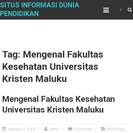
Skip
SITUS INFORMASI DUNIA
to
PENDIDIKAN
content
Tag: Mengenal Fakultas
Kesehatan Universitas
Kristen Maluku
Mengenal Fakultas Kesehatan
Universitas Kristen Maluku
,
Agustus 6, 2024
admin
0 Komentar
Pendidikan